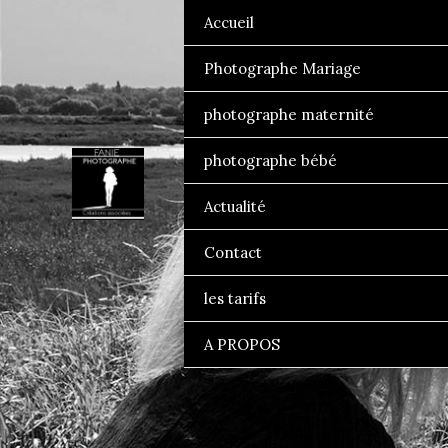
Aller
Accueil
au
Photographe Mariage
contenu
photographe maternité
photographe bébé
Actualité
Contact Fanie Phot
Contact
les tarifs
A PROPOS