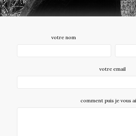
Leave
votre nom
this
field
blank
votre email
comment puis je vous a