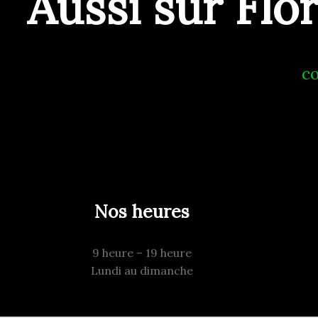
Aussi sur Flo
c
Nos heures
9 heure – 19 heure
Lundi au dimanche